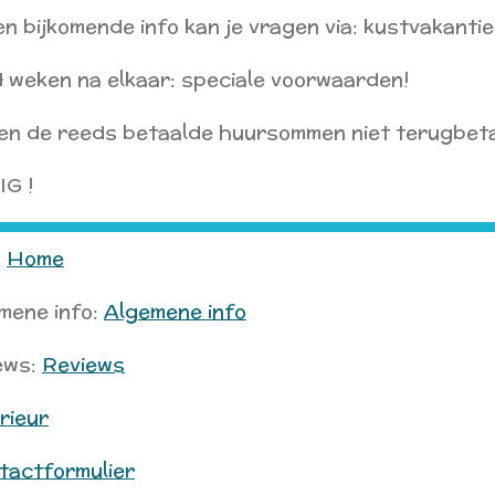
n bijkomende info kan je vragen via: kustvakant
 4 weken na elkaar: speciale voorwaarden!
den de reeds betaalde huursommen niet terugbeta
G !
:
Home
emene info:
Algemene info
iews:
Reviews
rieur
tactformulier