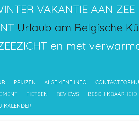
INTER VAKANTIE AAN ZEE 
ENT
Urlaub am Belgische Kü
EEZICHT en met verwarmd
UR
PRIJZEN
ALGEMENE INFO
CONTACTFORMU
TEMENT
FIETSEN
REVIEWS
BESCHIKBAARHEID
D KALENDER