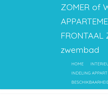
ZOMER of W
Ga
direct
APPARTEM
naar
de
FRONTAAL Z
hoofdinhoud
zwembad
HOME
INTERIE
INDELING APPAR
BESCHIKBAARHEI